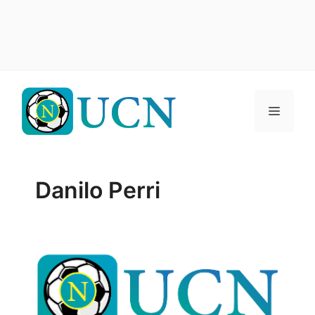
Vai
al
Menu
contenuto
Danilo Perri