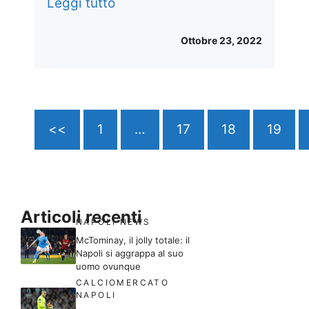
Leggi tutto
Ottobre 23, 2022
<<
1
…
17
18
19
Articoli recenti
NAPOLI NEWS
McTominay, il jolly totale: il
Napoli si aggrappa al suo
uomo ovunque
CALCIOMERCATO
NAPOLI