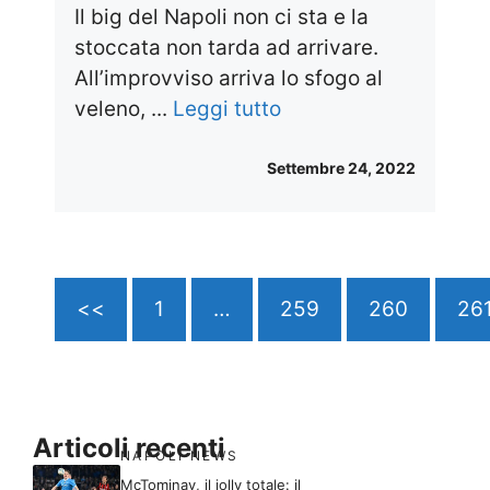
Il big del Napoli non ci sta e la
stoccata non tarda ad arrivare.
All’improvviso arriva lo sfogo al
veleno, ...
Leggi tutto
Settembre 24, 2022
<<
1
…
259
260
26
Articoli recenti
NAPOLI NEWS
McTominay, il jolly totale: il