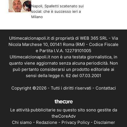
Napoli, Spalletti scatenato sui
social: che è successo ieri a
Milano
Ultimecalcionapoli.it di proprietà di WEB 365 SRL - Via
Nicola Marchese 10, 00141 Roma (RM) - Codice Fiscale
e Partita I.V.A. 12279101005
Ultimecalcionapoli.it non è una testata giornalistica, in
quanto viene aggiornato senza alcuna periodicità. Non
può pertanto considerarsi un prodotto editoriale ai
sensi della legge n. 62 del 07.03.2001
Copyright ©2026 - Tutti i diritti riservati -
Contattaci
Le attività pubblicitarie su questo sito sono gestite da
theCoreAdv
Chi siamo
-
Redazione
-
Privacy Policy
-
Disclaimer