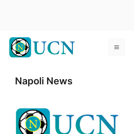
Vai
al
Menu
contenuto
Napoli News