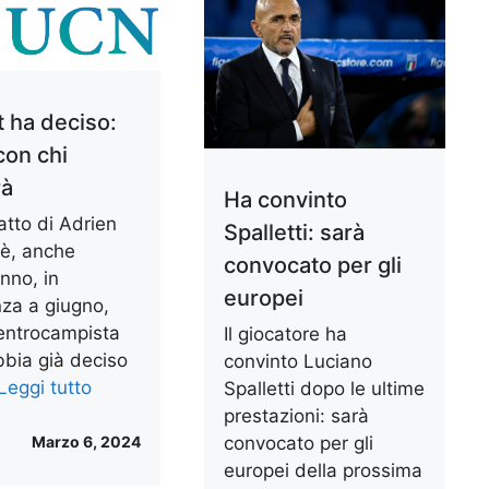
t ha deciso:
con chi
rà
Ha convinto
ratto di Adrien
Spalletti: sarà
 è, anche
convocato per gli
nno, in
europei
za a giugno,
centrocampista
Il giocatore ha
bbia già deciso
convinto Luciano
Leggi tutto
Spalletti dopo le ultime
prestazioni: sarà
Marzo 6, 2024
convocato per gli
europei della prossima