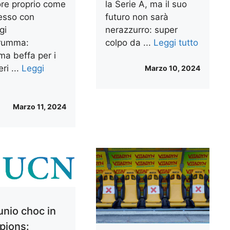
ore proprio come
la Serie A, ma il suo
esso con
futuro non sarà
gi
nerazzurro: super
rumma:
colpo da ...
Leggi tutto
ma beffa per i
ri ...
Leggi
Marzo 10, 2024
Marzo 11, 2024
unio choc in
pions: