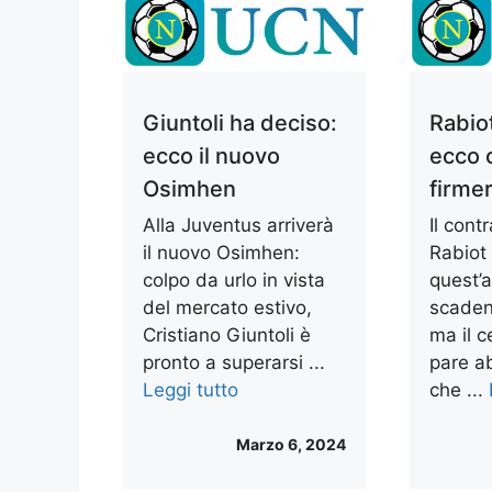
Giuntoli ha deciso:
Rabio
ecco il nuovo
ecco 
Osimhen
firme
Alla Juventus arriverà
Il cont
il nuovo Osimhen:
Rabiot
colpo da urlo in vista
quest’a
del mercato estivo,
scaden
Cristiano Giuntoli è
ma il 
pronto a superarsi ...
pare a
Leggi tutto
che ...
Marzo 6, 2024