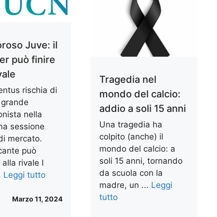
roso Juve: il
r può finire
vale
Tragedia nel
ntus rischia di
mondo del calcio:
 grande
addio a soli 15 anni
nista nella
Una tragedia ha
ma sessione
colpito (anche) il
di mercato.
mondo del calcio: a
ccante può
soli 15 anni, tornando
alla rivale I
da scuola con la
..
Leggi tutto
madre, un ...
Leggi
tutto
Marzo 11, 2024