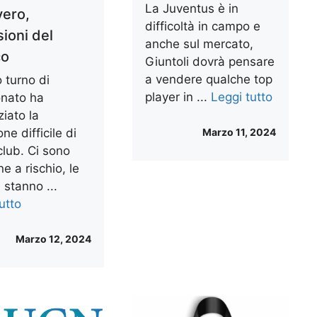
La Juventus è in
vero,
difficoltà in campo e
ioni del
anche sul mercato,
co
Giuntoli dovrà pensare
a vendere qualche top
o turno di
player in ...
Leggi tutto
nato ha
iato la
Marzo 11, 2024
one difficile di
club. Ci sono
e a rischio, le
 stanno ...
utto
Marzo 12, 2024