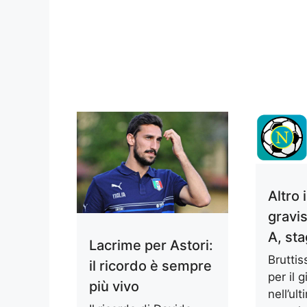
Altro 
gravi
A, sta
Lacrime per Astori:
Bruttis
il ricordo è sempre
per il 
più vivo
nell’ul