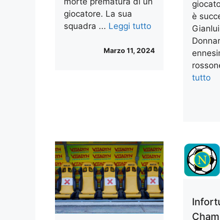
morte prematura di un
giocat
giocatore. La sua
è succ
squadra ...
Leggi tutto
Gianlui
Donna
Marzo 11, 2024
ennesi
rossone
tutto
Infort
Cham