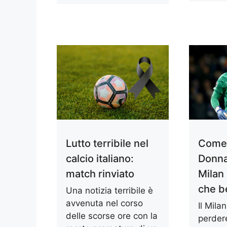
Lutto terribile nel
Com
calcio italiano:
Donn
match rinviato
Milan
che b
Una notizia terribile è
avvenuta nel corso
Il Milan
delle scorse ore con la
perdere