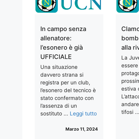
In campo senza
Clamo
allenatore:
bombe
l’esonero è già
alla ri
UFFICIALE
La Juve
essere
Una situazione
protago
davvero strana si
prossi
registra per un club,
estiva 
l’esonero del tecnico è
L’atta
stato confermato con
andare 
l’assenza di un
tifosi .
sostituto ...
Leggi tutto
Marzo 11, 2024