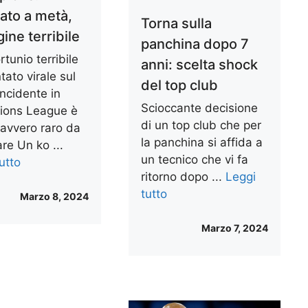
ato a metà,
Torna sulla
ine terribile
panchina dopo 7
rtunio terribile
anni: scelta shock
tato virale sul
del top club
incidente in
Scioccante decisione
ons League è
di un top club che per
davvero raro da
la panchina si affida a
are Un ko ...
un tecnico che vi fa
utto
ritorno dopo ...
Leggi
tutto
Marzo 8, 2024
Marzo 7, 2024