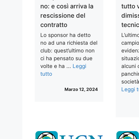
no: e così arriva la
tutto 
rescissione del
dimiss
contratto
tecni
Lo sponsor ha detto
L’ultim
no ad una richiesta del
campio
club: quest’ultimo non
evidenz
ci ha pensato su due
situazi
volte e ha ...
Leggi
alcuni 
tutto
panchin
società
Leggi t
Marzo 12, 2024