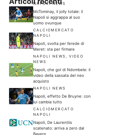
Articoli recenti
NAPOLI NEWS
McTominay, il jolly totale: il
Napoli si aggrappa al suo
uomo ovunque
CALCIOMERCATO
NAPOLI
Napoli, svolta per l’erede di
Meret: sta per firmare
NAPOLI NEWS
,
VIDEO
NEWS
Napoli, che gol di Ndombele: il
video della sassata del neo
acquisto
NAPOLI NEWS
Napoli, effetto De Bruyne: con
lui cambia tutto
CALCIOMERCATO
NAPOLI
Napoli, De Laurentiis
scatenato: arriva a zero dal
Bayern